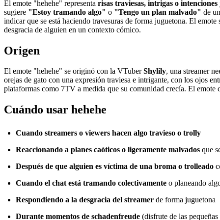
El emote "hehehe" representa
risas traviesas, intrigas o intencio
sugiere
"Estoy tramando algo"
o
"Tengo un plan malvado"
de un
indicar que se está haciendo travesuras de forma juguetona. El emote s
desgracia de alguien en un contexto cómico.
Origen
El emote "hehehe" se originó con la VTuber
Shylily
, una streamer n
orejas de gato con una expresión traviesa e intrigante, con los ojos en
plataformas como 7TV a medida que su comunidad crecía. El emote cap
Cuándo usar hehehe
Cuando streamers o viewers hacen algo travieso o trolly
Reaccionando a planes caóticos o ligeramente malvados
que se
Después de que alguien es víctima de una broma o trolleado
c
Cuando el chat está tramando colectivamente
o planeando alg
Respondiendo a la desgracia del streamer
de forma juguetona
Durante momentos de schadenfreude
(disfrute de las pequeñas