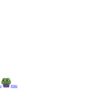
i
Hihi