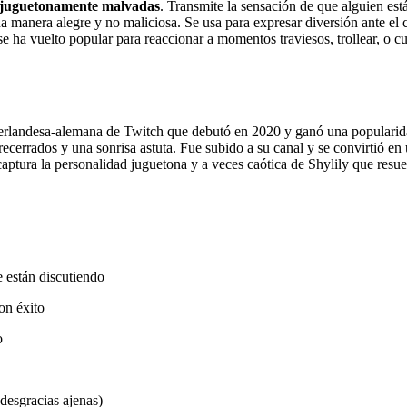
nes juguetonamente malvadas
. Transmite la sensación de que alguien es
a manera alegre y no maliciosa. Se usa para expresar diversión ante el
e ha vuelto popular para reaccionar a momentos traviesos, trollear, o c
eerlandesa-alemana de Twitch que debutó en 2020 y ganó una popularida
trecerrados y una sonrisa astuta. Fue subido a su canal y se convirtió e
tura la personalidad juguetona y a veces caótica de Shylily que resue
 están discutiendo
on éxito
o
 desgracias ajenas)