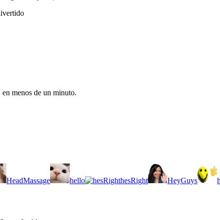
ivertido
V en menos de un minuto.
HeadMassage
hello
hesRight
HeyGuys
h