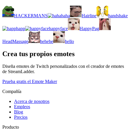
HACKERMANS
haha
Hairline
handshake
happ
happyface
HappyPag
HeadMassage
hehehe
hello
Crea tus propios emotes
Diseña emotes de Twitch personalizados con el creador de emotes
de StreamLadder.
Prueba gratis el Emote Maker
Compañía
Acerca de nosotros
Empleos
Blog
Precios
Producto