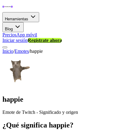
Herramientas
Blog
Precios
App móvil
Iniciar sesión
Regístrate ahora
Inicio
/
Emotes
/
happie
happie
Emote de Twitch - Significado y origen
¿Qué significa happie?