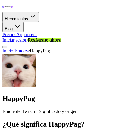
Herramientas
Blog
Precios
App móvil
Iniciar sesión
Regístrate ahora
Inicio
/
Emotes
/
HappyPag
HappyPag
Emote de Twitch - Significado y origen
¿Qué significa HappyPag?