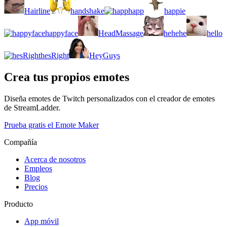
Hairline
handshake
happ
happie
happyface
HeadMassage
hehehe
hello
hesRight
HeyGuys
Crea tus propios emotes
Diseña emotes de Twitch personalizados con el creador de emotes
de StreamLadder.
Prueba gratis el Emote Maker
Compañía
Acerca de nosotros
Empleos
Blog
Precios
Producto
App móvil