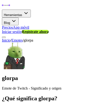
Herramientas
Blog
Precios
App móvil
Iniciar sesión
Regístrate ahora
Inicio
/
Emotes
/
glorpa
glorpa
Emote de Twitch - Significado y origen
¿Qué significa glorpa?