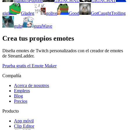
gianko3Pupone
GIGACHAD
GIGACHAT
gigl
Gladeg
golive
Good
GotCaughtTrolling
gulp
guraWave
Crea tus propios emotes
Diseña emotes de Twitch personalizados con el creador de emotes
de StreamLadder.
Prueba gratis el Emote Maker
Compañía
Acerca de nosotros
Empleos
Blog
Precios
Producto
App móvil
Clip Editor