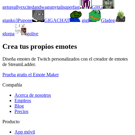
getsreallyexcitedandwagsmytailsuperfast
GHG
gianko3Pupone
GIGACHAT
gigl
Gladeg
glorpa
golive
Crea tus propios emotes
Diseña emotes de Twitch personalizados con el creador de emotes
de StreamLadder.
Prueba gratis el Emote Maker
Compañía
Acerca de nosotros
Empleos
Blog
Precios
Producto
App móvil