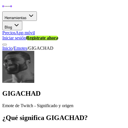
Herramientas
Blog
Precios
App móvil
Iniciar sesión
Regístrate ahora
Inicio
/
Emotes
/
GIGACHAD
GIGACHAD
Emote de Twitch - Significado y origen
¿Qué significa GIGACHAD?