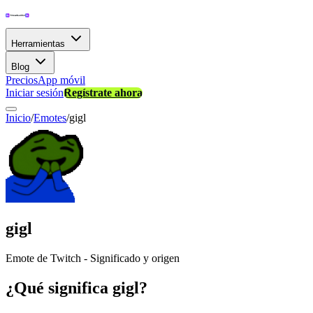
Herramientas
Blog
Precios
App móvil
Iniciar sesión
Regístrate ahora
Inicio
/
Emotes
/
gigl
gigl
Emote de Twitch - Significado y origen
¿Qué significa gigl?