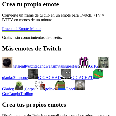
Crea tu propio emote
Convierte un frame de tu clip en un emote para Twitch, 7TV y
BTTV en menos de un minuto.
Prueba el Emote Maker
Gratis - sin conocimientos de diseño.
Más emotes de Twitch
getsreallyexcitedandwagsmytailsuperfast
GHG
gianko3Pupone
GIGACHAD
GIGACHAT
Gladeg
glorpa
golive
Good
GotCaughtTrolling
Crea tus propios emotes
Diseña emotes de Twitch personalizados con el creador de emotes