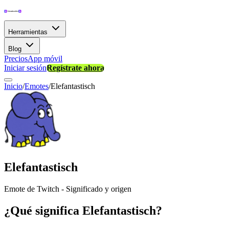
Herramientas
Blog
Precios
App móvil
Iniciar sesión
Regístrate ahora
Inicio
/
Emotes
/
Elefantastisch
Elefantastisch
Emote de Twitch - Significado y origen
¿Qué significa Elefantastisch?