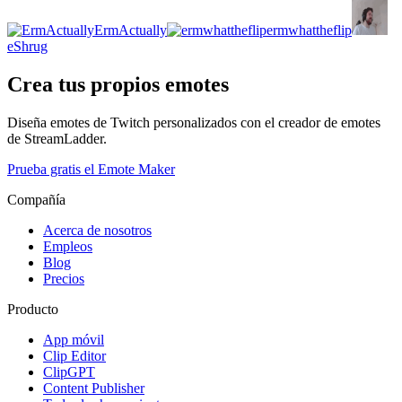
ErmActually
ermwhattheflip
eShrug
Crea tus propios emotes
Diseña emotes de Twitch personalizados con el creador de emotes
de StreamLadder.
Prueba gratis el Emote Maker
Compañía
Acerca de nosotros
Empleos
Blog
Precios
Producto
App móvil
Clip Editor
ClipGPT
Content Publisher