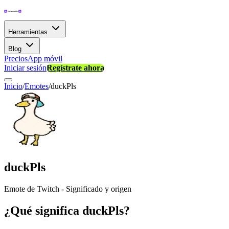
Herramientas
Blog
Precios
App móvil
Iniciar sesión
Regístrate ahora
Inicio
/
Emotes
/
duckPls
duckPls
Emote de Twitch - Significado y origen
¿Qué significa duckPls?