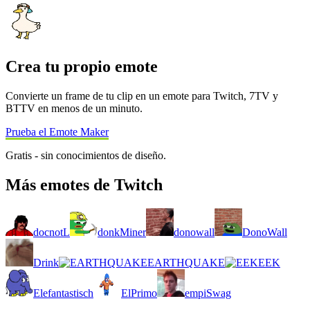
Crea tu propio emote
Convierte un frame de tu clip en un emote para Twitch, 7TV y
BTTV en menos de un minuto.
Prueba el Emote Maker
Gratis - sin conocimientos de diseño.
Más emotes de Twitch
docnotL
donkMiner
donowall
DonoWall
Drink
EARTHQUAKE
EEK
Elefantastisch
ElPrimo
empiSwag