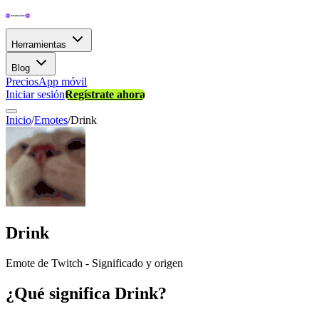
Herramientas
Blog
Precios
App móvil
Iniciar sesión
Regístrate ahora
Inicio
/
Emotes
/
Drink
Drink
Emote de Twitch - Significado y origen
¿Qué significa Drink?