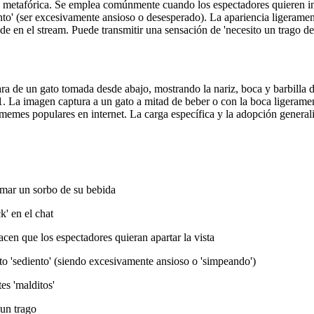
l o metafórica. Se emplea comúnmente cuando los espectadores quieren i
nto' (ser excesivamente ansioso o desesperado). La apariencia ligeramen
de en el stream. Puede transmitir una sensación de 'necesito un trago d
ara de un gato tomada desde abajo, mostrando la nariz, boca y barbilla d
 imagen captura a un gato a mitad de beber o con la boca ligeramente
n memes populares en internet. La carga específica y la adopción genera
mar un sorbo de su bebida
' en el chat
en que los espectadores quieran apartar la vista
o 'sediento' (siendo excesivamente ansioso o 'simpeando')
es 'malditos'
un trago