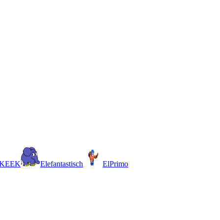
EEK
Elefantastisch
ElPrimo