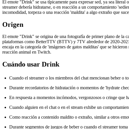
El emote "Drink" se usa típicamente para expresar sed, ya sea litera
streamer debería hidratarse, o en reacción a un comportamiento 'sedie
incomodidad, torpeza o una reacción 'maldita' a algo extraño que suce
Origen
El emote "Drink" se origina de una fotografía de primer plano de la c
plataformas como BetterTTV (BTTV) y 7TV alrededor de 2020-2021. La
encaja en la categoría de 'imágenes de gatos malditas' que se hiciero
reacción animal en Twitch.
Cuándo usar Drink
Cuando el streamer o los miembros del chat mencionan beber o to
Durante recordatorios de hidratación o momentos de 'hydrate check
En respuesta a momentos incómodos, vergonzosos o cringe que hac
Cuando alguien en el chat o en el stream exhibe un comportamient
Como reacción a contenido maldito o extraño, similar a otros emot
Durante segmentos de juegos de beber o cuando el streamer toma 