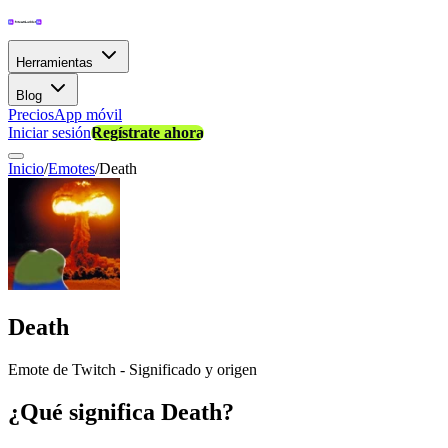
Herramientas
Blog
Precios
App móvil
Iniciar sesión
Regístrate ahora
Inicio
/
Emotes
/
Death
Death
Emote de Twitch - Significado y origen
¿Qué significa Death?