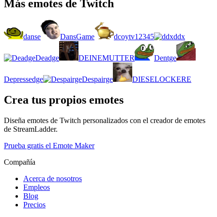
Más emotes de Twitch
danse
DansGame
dcoytv12345
ddx
Deadge
DEINEMUTTER
Dentge
Depressedge
Despairge
DIESELOCKERE
Crea tus propios emotes
Diseña emotes de Twitch personalizados con el creador de emotes
de StreamLadder.
Prueba gratis el Emote Maker
Compañía
Acerca de nosotros
Empleos
Blog
Precios