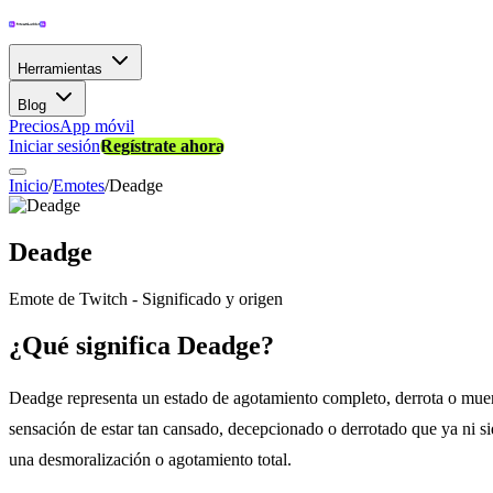
Herramientas
Blog
Precios
App móvil
Iniciar sesión
Regístrate ahora
Inicio
/
Emotes
/
Deadge
Deadge
Emote de Twitch - Significado y origen
¿Qué significa Deadge?
Deadge representa un estado de agotamiento completo, derrota o muert
sensación de estar tan cansado, decepcionado o derrotado que ya ni si
una desmoralización o agotamiento total.