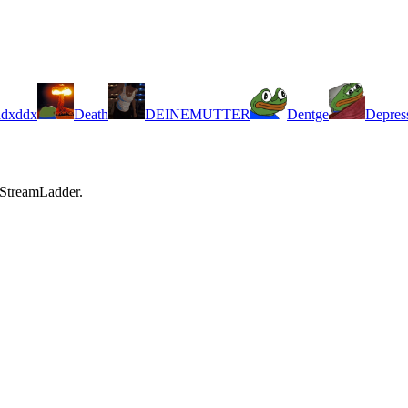
ddx
Death
DEINEMUTTER
Dentge
Depres
 StreamLadder.