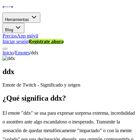
Herramientas
Blog
Precios
App móvil
Iniciar sesión
Regístrate ahora
Inicio
/
Emotes
/
ddx
ddx
Emote de Twitch - Significado y origen
¿Qué significa ddx?
El emote "ddx" se usa para expresar sorpresa extrema, incredulidad
o asombro ante algo escandaloso o inesperado. Transmite la
sensación de quedar metafóricamente "impactado" o con la mente
"volada" por una declaración absurda, una opinión controvertida o