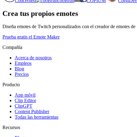
Concerned
cooBruh
COPIUM
CorgiDer
Crea tus propios emotes
Diseña emotes de Twitch personalizados con el creador de emotes de
Prueba gratis el Emote Maker
Compañía
Acerca de nosotros
Empleos
Blog
Precios
Producto
App móvil
Clip Editor
ClipGPT
Content Publisher
Todas las herramientas
Recursos