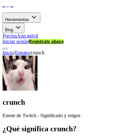
Herramientas
Blog
Precios
App móvil
Iniciar sesión
Regístrate ahora
Inicio
/
Emotes
/
crunch
crunch
Emote de Twitch - Significado y origen
¿Qué significa crunch?