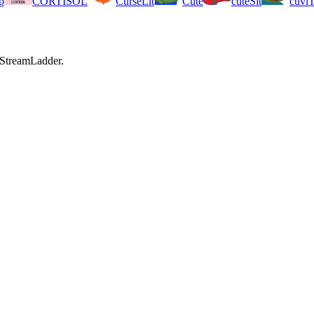
p
CORTISOL
CurseLit
Cute
cuteSit
cuviT
 StreamLadder.