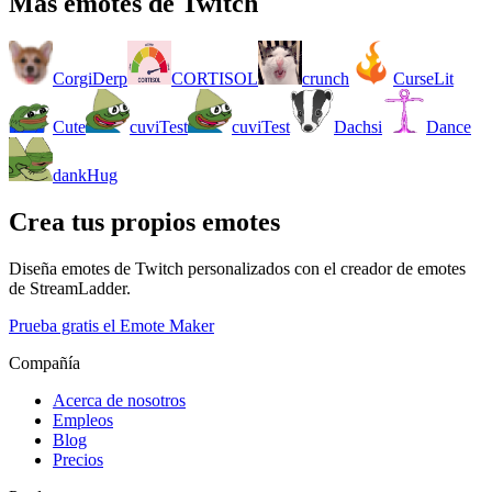
Más emotes de Twitch
CorgiDerp
CORTISOL
crunch
CurseLit
Cute
cuviTest
cuviTest
Dachsi
Dance
dankHug
Crea tus propios emotes
Diseña emotes de Twitch personalizados con el creador de emotes
de StreamLadder.
Prueba gratis el Emote Maker
Compañía
Acerca de nosotros
Empleos
Blog
Precios