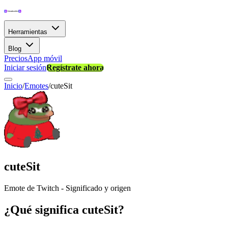
Herramientas
Blog
Precios
App móvil
Iniciar sesión
Regístrate ahora
Inicio
/
Emotes
/
cuteSit
cuteSit
Emote de Twitch - Significado y origen
¿Qué significa cuteSit?