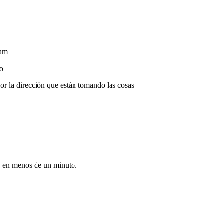
s
eam
vo
r la dirección que están tomando las cosas
V en menos de un minuto.