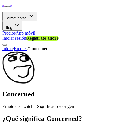
Herramientas
Blog
Precios
App móvil
Iniciar sesión
Regístrate ahora
Inicio
/
Emotes
/
Concerned
Concerned
Emote de Twitch - Significado y origen
¿Qué significa Concerned?