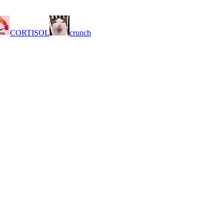
CORTISOL
crunch