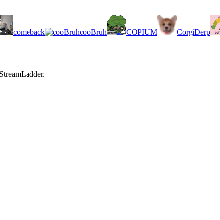
comeback
cooBruh
COPIUM
CorgiDerp
 StreamLadder.