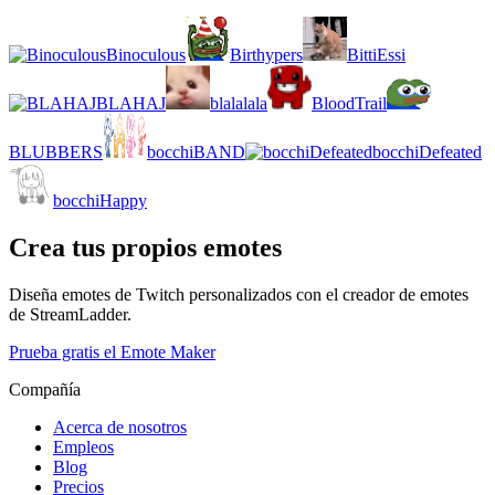
Binoculous
Birthypers
BittiEssi
BLAHAJ
blalalala
BloodTrail
BLUBBERS
bocchiBAND
bocchiDefeated
bocchiHappy
Crea tus propios emotes
Diseña emotes de Twitch personalizados con el creador de emotes
de StreamLadder.
Prueba gratis el Emote Maker
Compañía
Acerca de nosotros
Empleos
Blog
Precios