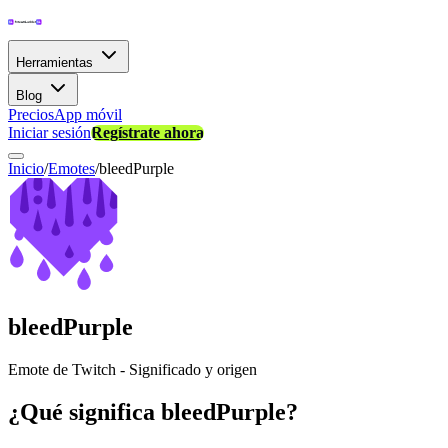
Herramientas
Blog
Precios
App móvil
Iniciar sesión
Regístrate ahora
Inicio
/
Emotes
/
bleedPurple
bleedPurple
Emote de Twitch - Significado y origen
¿Qué significa bleedPurple?