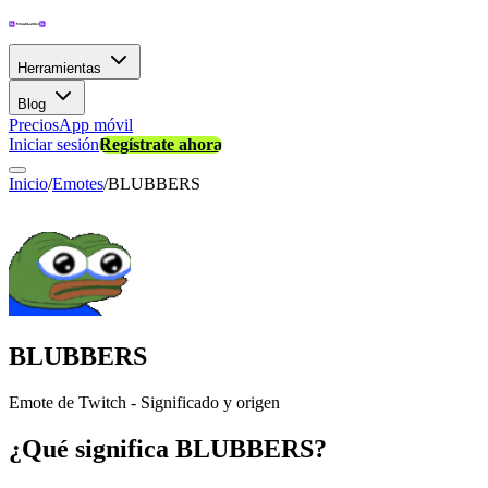
Herramientas
Blog
Precios
App móvil
Iniciar sesión
Regístrate ahora
Inicio
/
Emotes
/
BLUBBERS
BLUBBERS
Emote de Twitch - Significado y origen
¿Qué significa BLUBBERS?