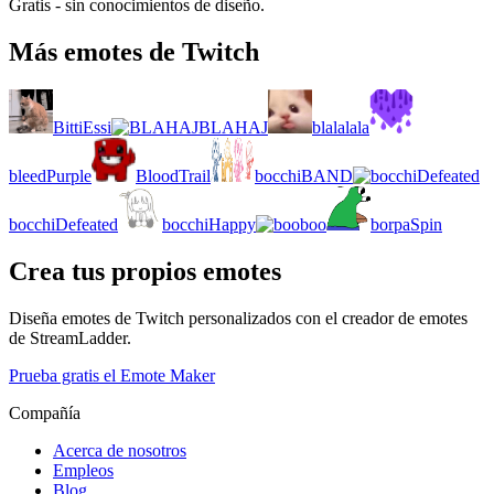
Gratis - sin conocimientos de diseño.
Más emotes de Twitch
BittiEssi
BLAHAJ
blalalala
bleedPurple
BloodTrail
bocchiBAND
bocchiDefeated
bocchiHappy
boo
borpaSpin
Crea tus propios emotes
Diseña emotes de Twitch personalizados con el creador de emotes
de StreamLadder.
Prueba gratis el Emote Maker
Compañía
Acerca de nosotros
Empleos
Blog