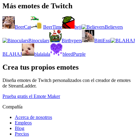
Más emotes de Twitch
BeerCat
BeerTime
bejj
Believers
Binoculars
Birthypers
BittiEssi
BLAHAJ
blalalala
bleedPurple
Crea tus propios emotes
Diseña emotes de Twitch personalizados con el creador de emotes
de StreamLadder.
Prueba gratis el Emote Maker
Compañía
Acerca de nosotros
Empleos
Blog
Precios