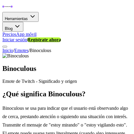
Herramientas
Blog
Precios
App móvil
Iniciar sesión
Regístrate ahora
Inicio
/
Emotes
/
Binoculous
Binoculous
Emote de Twitch - Significado y origen
¿Qué significa Binoculous?
Binoculous se usa para indicar que el usuario está observando algo
de cerca, prestando atención o siguiendo una situación con interés.
Transmite el mensaje de "estoy mirando" o "estoy vigilando esto".
El emote puede usarse tanto literalmente (cuando algo interesante