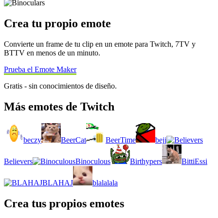
Crea tu propio emote
Convierte un frame de tu clip en un emote para Twitch, 7TV y
BTTV en menos de un minuto.
Prueba el Emote Maker
Gratis - sin conocimientos de diseño.
Más emotes de Twitch
beczy
BeerCat
BeerTime
bejj
Believers
Binoculous
Birthypers
BittiEssi
BLAHAJ
blalalala
Crea tus propios emotes