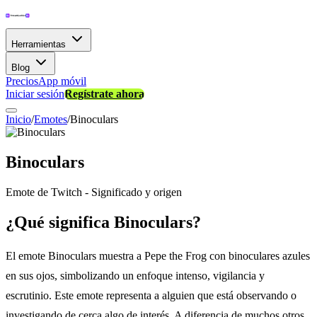
Herramientas
Blog
Precios
App móvil
Iniciar sesión
Regístrate ahora
Inicio
/
Emotes
/
Binoculars
Binoculars
Emote de Twitch - Significado y origen
¿Qué significa Binoculars?
El emote Binoculars muestra a Pepe the Frog con binoculares azules
en sus ojos, simbolizando un enfoque intenso, vigilancia y
escrutinio. Este emote representa a alguien que está observando o
investigando de cerca algo de interés. A diferencia de muchos otros