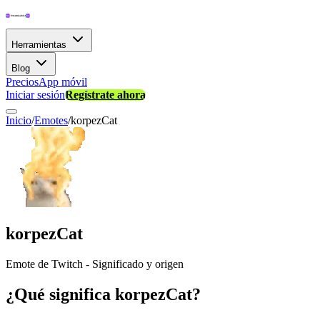
Herramientas
Blog
Precios
App móvil
Iniciar sesión
Regístrate ahora
Inicio
/
Emotes
/
korpezCat
korpezCat
Emote de Twitch - Significado y origen
¿Qué significa korpezCat?