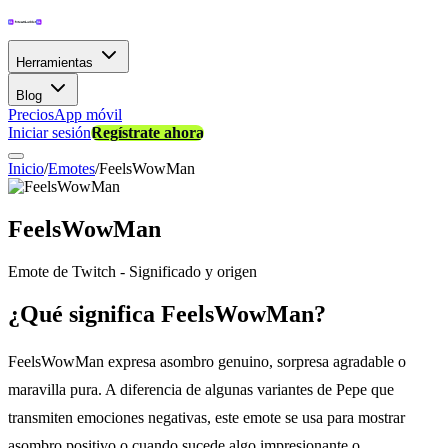
Herramientas
Blog
Precios
App móvil
Iniciar sesión
Regístrate ahora
Inicio
/
Emotes
/
FeelsWowMan
FeelsWowMan
Emote de Twitch - Significado y origen
¿Qué significa FeelsWowMan?
FeelsWowMan expresa asombro genuino, sorpresa agradable o
maravilla pura. A diferencia de algunas variantes de Pepe que
transmiten emociones negativas, este emote se usa para mostrar
asombro positivo o cuando sucede algo impresionante o