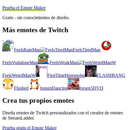
Prueba el Emote Maker
Gratis - sin conocimientos de diseño.
Más emotes de Twitch
FeelsRainMan
FeelsTiredMan
FeelsVodafoneMan
FeelsWeakMan
FeelsWeirdManW
FirstTimeHurensohn
FLASHBANG
Flushed
fopumDancing
forsen5DVD
Crea tus propios emotes
Diseña emotes de Twitch personalizados con el creador de emotes
de StreamLadder.
Prueba gratis el Emote Maker