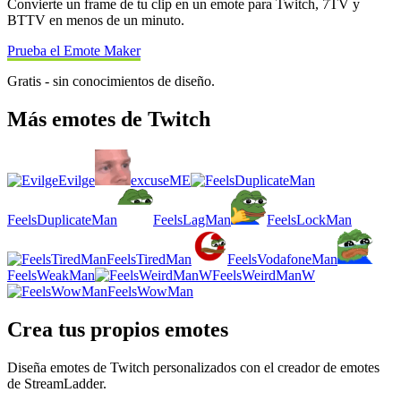
Convierte un frame de tu clip en un emote para Twitch, 7TV y
BTTV en menos de un minuto.
Prueba el Emote Maker
Gratis - sin conocimientos de diseño.
Más emotes de Twitch
Evilge
excuseME
FeelsDuplicateMan
FeelsLagMan
FeelsLockMan
FeelsTiredMan
FeelsVodafoneMan
FeelsWeakMan
FeelsWeirdManW
FeelsWowMan
Crea tus propios emotes
Diseña emotes de Twitch personalizados con el creador de emotes
de StreamLadder.