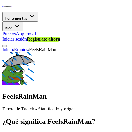
Herramientas
Blog
Precios
App móvil
Iniciar sesión
Regístrate ahora
Inicio
/
Emotes
/
FeelsRainMan
FeelsRainMan
Emote de Twitch - Significado y origen
¿Qué significa FeelsRainMan?