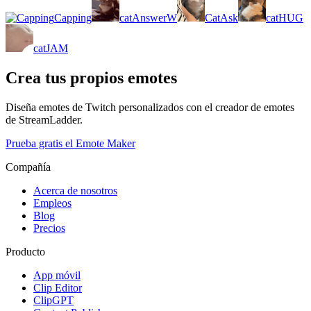
Capping
catAnswerW
CatAsk
catHUG
catJAM
Crea tus propios emotes
Diseña emotes de Twitch personalizados con el creador de emotes
de StreamLadder.
Prueba gratis el Emote Maker
Compañía
Acerca de nosotros
Empleos
Blog
Precios
Producto
App móvil
Clip Editor
ClipGPT