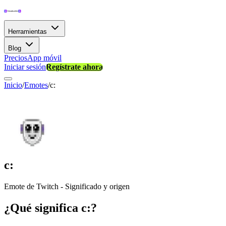
Herramientas
Blog
Precios
App móvil
Iniciar sesión
Regístrate ahora
Inicio
/
Emotes
/
c:
c:
Emote de Twitch - Significado y origen
¿Qué significa c:?