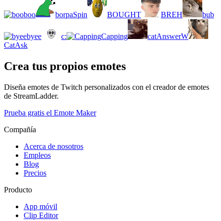
boo
borpaSpin
BOUGHT
BREH
bub
byee
c:
Capping
catAnswerW
CatAsk
Crea tus propios emotes
Diseña emotes de Twitch personalizados con el creador de emotes
de StreamLadder.
Prueba gratis el Emote Maker
Compañía
Acerca de nosotros
Empleos
Blog
Precios
Producto
App móvil
Clip Editor