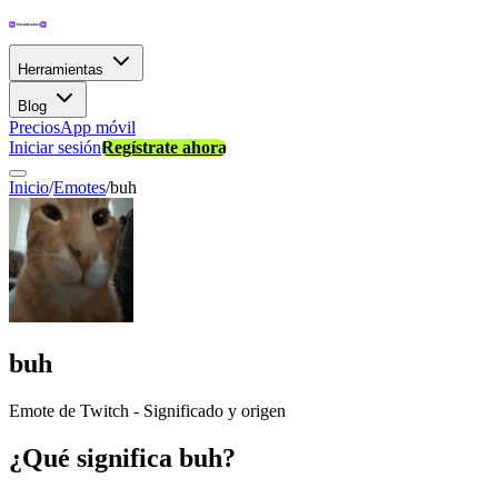
Herramientas
Blog
Precios
App móvil
Iniciar sesión
Regístrate ahora
Inicio
/
Emotes
/
buh
buh
Emote de Twitch - Significado y origen
¿Qué significa buh?