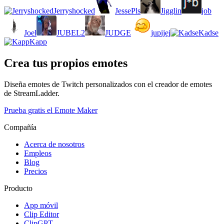
Jerryshocked
JessePls
Jigglin
job
Joel
JUBEL2
JUDGE
jupijej
Kadse
Kapp
Crea tus propios emotes
Diseña emotes de Twitch personalizados con el creador de emotes
de StreamLadder.
Prueba gratis el Emote Maker
Compañía
Acerca de nosotros
Empleos
Blog
Precios
Producto
App móvil
Clip Editor
ClipGPT