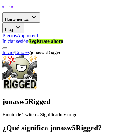
Herramientas
Blog
Precios
App móvil
Iniciar sesión
Regístrate ahora
Inicio
/
Emotes
/
jonasw5Rigged
jonasw5Rigged
Emote de Twitch - Significado y origen
¿Qué significa jonasw5Rigged?