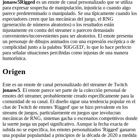
jonasw5Rigged
es un emote de canal personalizado que se utiliza
para expresar sospecha de manipulación, injusticia o cuando algo
parece predeterminado o manipulado. Se usa típicamente cuando los
espectadores creen que las mecánicas del juego, el RNG
(generación de números aleatorios) o los resultados están
injustamente en contra del streamer o parecen demasiado
convenientes/inconvenientes para ser aleatorios. El emote presenta
un personaje de dibujos animados con una expresión escéptica o de
complicidad junto a la palabra 'RIGGED', lo que lo hace perfecto
para señalar situaciones percibidas como injustas de una manera
humorística.
Origen
Este es un emote de canal personalizado del streamer de Twitch
jonasw5
. El emote parece ser parte de la colección personal de
emotes del streamer, probablemente creado específicamente para la
comunidad de su canal. El diseño sigue una tendencia popular en el
chat de Twitch de emotes 'Rigged' que se hizo prevalente en los
streams de juegos, particularmente en juegos que involucran
mecánicas de RNG, sistemas gacha o escenarios competitivos donde
la suerte juega un papel significativo. Aunque la fecha exacta de
subida no se especifica, los emotes personalizados 'Rigged' ganaron
una popular popularidad a principios de la década de 2020 a medida