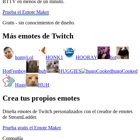
BTTV en menos de un minuto.
Prueba el Emote Maker
Gratis - sin conocimientos de diseño.
Más emotes de Twitch
homyLol
HONK1
HOORAY
hot
HotFemboy
hub
HUGGIES
hugoCooked
Hugs
HUH
Crea tus propios emotes
Diseña emotes de Twitch personalizados con el creador de emotes
de StreamLadder.
Prueba gratis el Emote Maker
Compañía