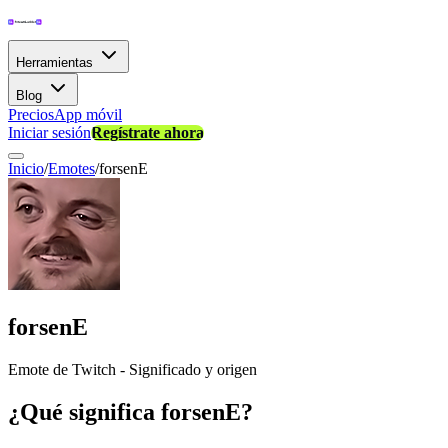
Herramientas
Blog
Precios
App móvil
Iniciar sesión
Regístrate ahora
Inicio
/
Emotes
/
forsenE
forsenE
Emote de Twitch - Significado y origen
¿Qué significa forsenE?