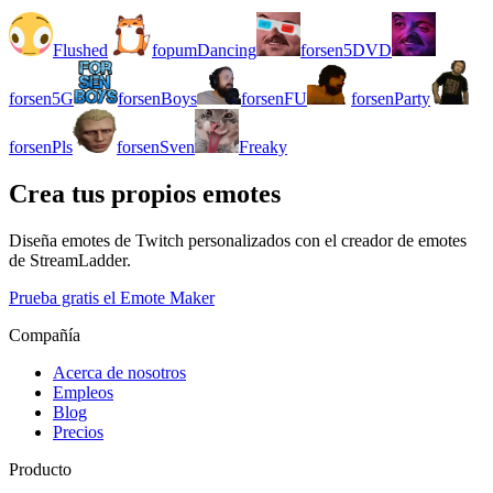
Flushed
fopumDancing
forsen5DVD
forsen5G
forsenBoys
forsenFU
forsenParty
forsenPls
forsenSven
Freaky
Crea tus propios emotes
Diseña emotes de Twitch personalizados con el creador de emotes
de StreamLadder.
Prueba gratis el Emote Maker
Compañía
Acerca de nosotros
Empleos
Blog
Precios
Producto