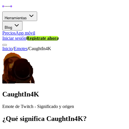
Herramientas
Blog
Precios
App móvil
Iniciar sesión
Regístrate ahora
Inicio
/
Emotes
/
CaughtIn4K
CaughtIn4K
Emote de Twitch - Significado y origen
¿Qué significa CaughtIn4K?