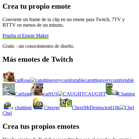
Crea tu propio emote
Convierte un frame de tu clip en un emote para Twitch, 7TV y
BTTV en menos de un minuto.
Prueba el Emote Maker
Gratis - sin conocimientos de diseño.
Más emotes de Twitch
catRose
catsittingverycomfortable
CatSpin
catSUS
CAUGHT
Chatting
chattingi
Cheergi
CheerMrDestructoid10k
Chel
Crea tus propios emotes